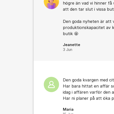
högre än vad vi hinner få u
att den tar slut i vissa but
Den goda nyheten är att v
produktionskapacitet av kv
butik 🤩
Jeanette
3 Jun
Den goda kvargen med citr
Har bara hittat en affär s
idag i affären varför den al
Har ni planer på att öka 
Maria