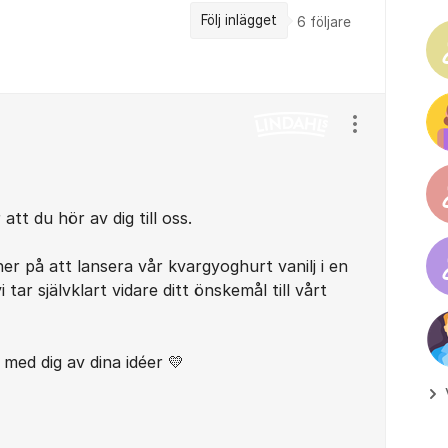
Följ inlägget
6
följare
Visa/dölj ins
att du hör av dig till oss.
ner på att lansera vår kvargyoghurt vanilj i en
tar självklart vidare ditt önskemål till vårt
med dig av dina idéer ​💛