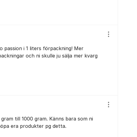
Visa/dölj ins
passion i 1 liters förpackning! Mer
packningar och ni skulle ju sälja mer kvarg
Visa/dölj ins
 gram till 1000 gram. Känns bara som ni
köpa era produkter pg detta.