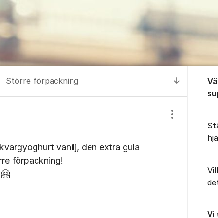
Om for
Större förpackning
Vä
Till senas
su
Visa/dölj inst
St
hj
 kvargyoghurt vanilj, den extra gula
re förpackning!
Vil
 🤗
de
Vi