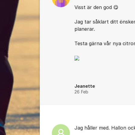
Visst är den god 😋
Jag tar såklart ditt önske
planerar.
Testa gärna vår nya citr
Jeanette
26 Feb
Jag håller med. Hallon oc