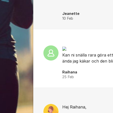
Jeanette
10 Feb
Kan ni snälla rara göra et
ända jag käkar och den bl
Raihana
25 Feb
Hej Raihana,