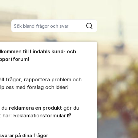
Sök bland alla inlägg
Sök
umet
lkommen till Lindahls kund- och
te kommentaren
pportforum!
ällningar för inlägg/kommentar
äll frågor, rapportera problem och
älp oss med förslag och idéer!
l du
reklamera en produkt
gör du
t här:
Reklamationsformulär
 svarar på dina frågor