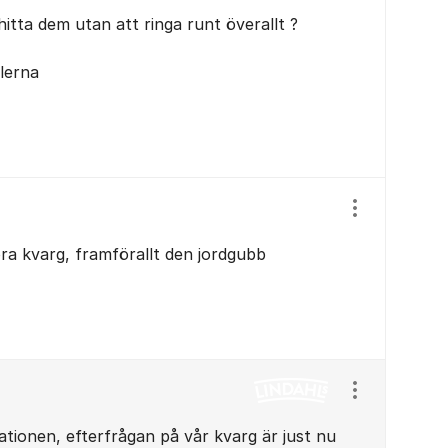
hitta dem utan att ringa runt överallt ?
lerna
Visa/dölj ins
tora kvarg, framförallt den jordgubb
Visa/dölj ins
rationen, efterfrågan på vår kvarg är just nu