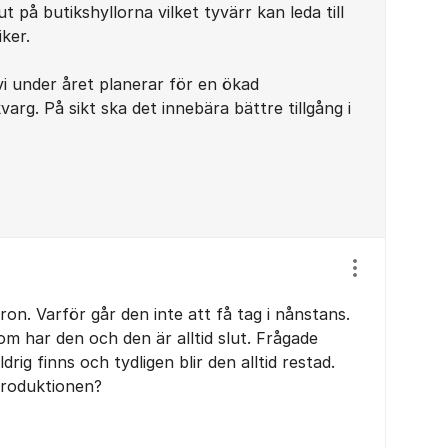
t på butikshyllorna vilket tyvärr kan leda till
iker.
i under året planerar för en ökad
arg. På sikt ska det innebära bättre tillgång i
Visa/dölj ins
on. Varför går den inte att få tag i nånstans.
om har den och den är alltid slut. Frågade
drig finns och tydligen blir den alltid restad.
produktionen?