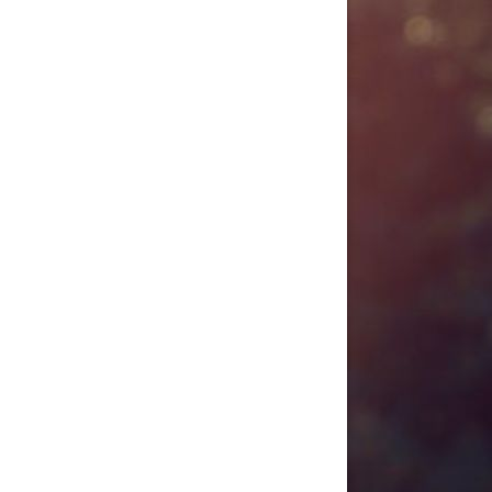
tällningar för inlägg/kommentar
tällningar för inlägg/kommentar