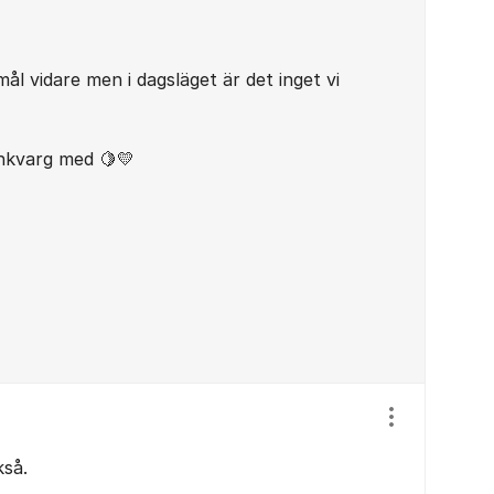
mål vidare men i dagsläget är det inget vi
onkvarg med 🍋💛
Visa/dölj ins
kså.