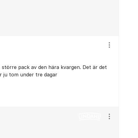
Visa/dölj ins
t större pack av den hära kvargen. Det är det
ir ju tom under tre dagar
Visa/dölj ins