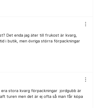
Visa/dölj ins
t? Det enda jag äter till frukost är kvarg,
lltid i butik, men övriga störra förpackningar
Visa/dölj ins
 i era stora kvarg förpackningar jordgubb är
aft turen men det är ej ofta så man får köpa