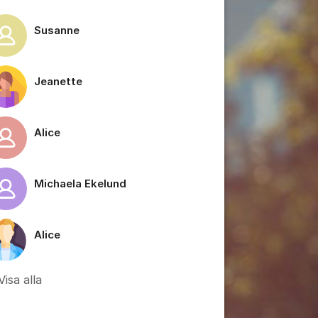
Susanne
Jeanette
tällningar för inlägg/kommentar
Alice
Michaela Ekelund
Alice
Visa alla