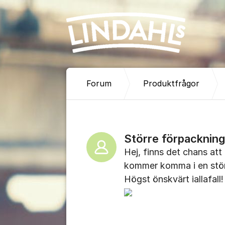
Hoppa till innehåll
Forum
Produktfrågor
Större förpackning
Hej, finns det chans att
kommer komma i en stör
Högst önskvärt iallafall!