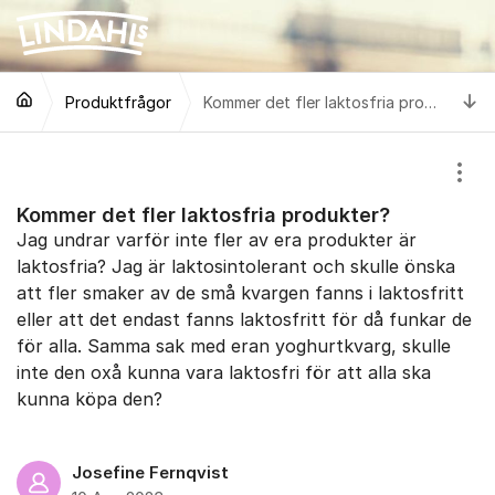
Hoppa till innehåll
Ti
Produktfrågor
Kommer det fler laktosfria produkter?
Visa
Kommer det fler laktosfria produkter?
Jag undrar varför inte fler av era produkter är
laktosfria? Jag är laktosintolerant och skulle önska
att fler smaker av de små kvargen fanns i laktosfritt
eller att det endast fanns laktosfritt för då funkar de
för alla. Samma sak med eran yoghurtkvarg, skulle
inte den oxå kunna vara laktosfri för att alla ska
kunna köpa den?
Josefine Fernqvist